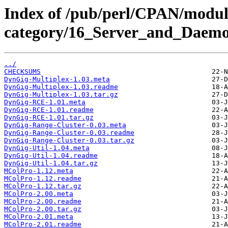
Index of /pub/perl/CPAN/modul
category/16_Server_and_Daemo
../
CHECKSUMS
DynGig-Multiplex-1.03.meta
DynGig-Multiplex-1.03.readme
DynGig-Multiplex-1.03.tar.gz
DynGig-RCE-1.01.meta
DynGig-RCE-1.01.readme
DynGig-RCE-1.01.tar.gz
DynGig-Range-Cluster-0.03.meta
DynGig-Range-Cluster-0.03.readme
DynGig-Range-Cluster-0.03.tar.gz
DynGig-Util-1.04.meta
DynGig-Util-1.04.readme
DynGig-Util-1.04.tar.gz
MColPro-1.12.meta
MColPro-1.12.readme
MColPro-1.12.tar.gz
MColPro-2.00.meta
MColPro-2.00.readme
MColPro-2.00.tar.gz
MColPro-2.01.meta
MColPro-2.01.readme