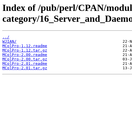
Index of /pub/perl/CPAN/modul
category/16_Server_and_Daemo
../
WJIAN/
MColPro-1.12.readme
MColPro-1.12.tar.gz
MColPro-2.00.readme
MColPro-2.00.tar.gz
MColPro-2.01.readme
MColPro-2.01.tar.gz