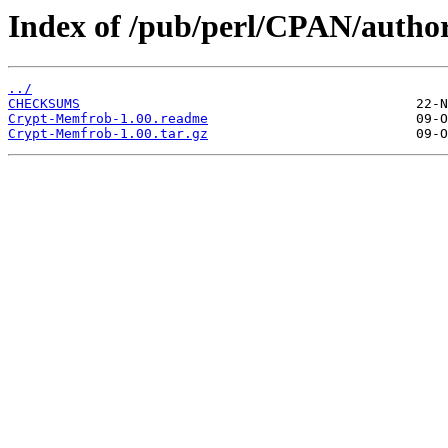
Index of /pub/perl/CPAN/aut
../
CHECKSUMS
Crypt-Memfrob-1.00.readme
Crypt-Memfrob-1.00.tar.gz