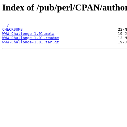
Index of /pub/perl/CPAN/autho
../
CHECKSUMS
WWW-Challonge-1.01.meta
WWW-Challonge-1.01.readme
WWW-Challonge-1.01.tar.gz