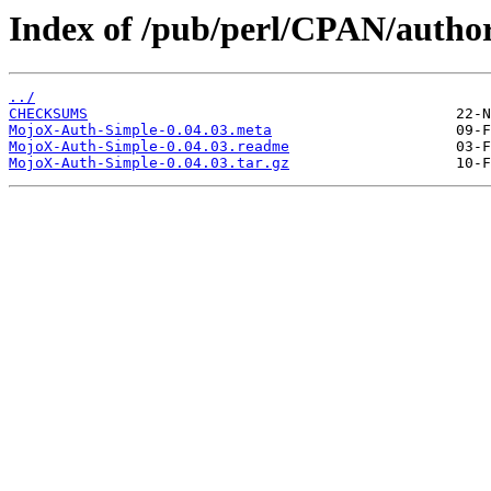
Index of /pub/perl/CPAN/aut
../
CHECKSUMS
MojoX-Auth-Simple-0.04.03.meta
MojoX-Auth-Simple-0.04.03.readme
MojoX-Auth-Simple-0.04.03.tar.gz