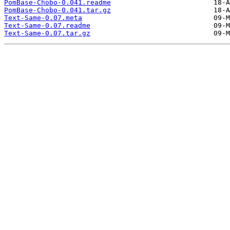
PomBase-Chobo-0.041.readme
PomBase-Chobo-0.041.tar.gz
Text-Same-0.07.meta
Text-Same-0.07.readme
Text-Same-0.07.tar.gz