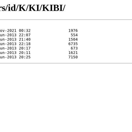
rs/id/K/KI/KIBI/