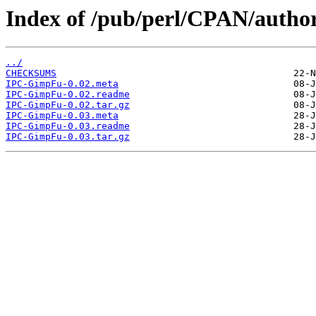
Index of /pub/perl/CPAN/autho
../
CHECKSUMS
IPC-GimpFu-0.02.meta
IPC-GimpFu-0.02.readme
IPC-GimpFu-0.02.tar.gz
IPC-GimpFu-0.03.meta
IPC-GimpFu-0.03.readme
IPC-GimpFu-0.03.tar.gz