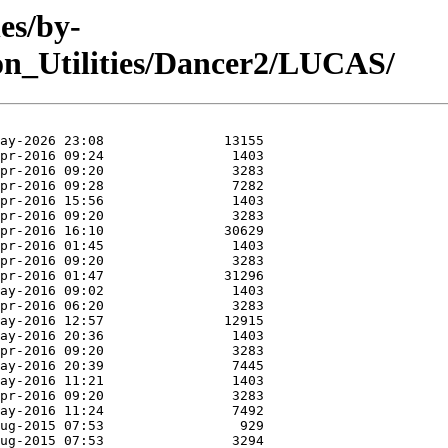
es/by-
n_Utilities/Dancer2/LUCAS/