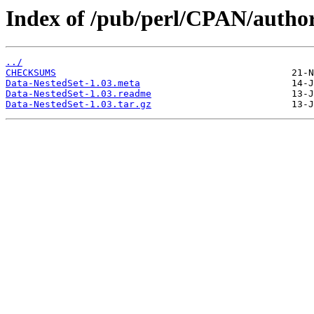
Index of /pub/perl/CPAN/autho
../
CHECKSUMS
Data-NestedSet-1.03.meta
Data-NestedSet-1.03.readme
Data-NestedSet-1.03.tar.gz