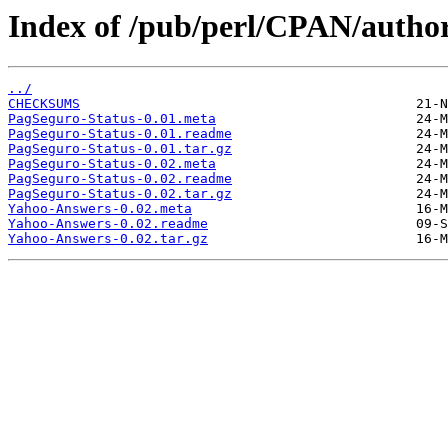
Index of /pub/perl/CPAN/aut
../
CHECKSUMS
PagSeguro-Status-0.01.meta
PagSeguro-Status-0.01.readme
PagSeguro-Status-0.01.tar.gz
PagSeguro-Status-0.02.meta
PagSeguro-Status-0.02.readme
PagSeguro-Status-0.02.tar.gz
Yahoo-Answers-0.02.meta
Yahoo-Answers-0.02.readme
Yahoo-Answers-0.02.tar.gz