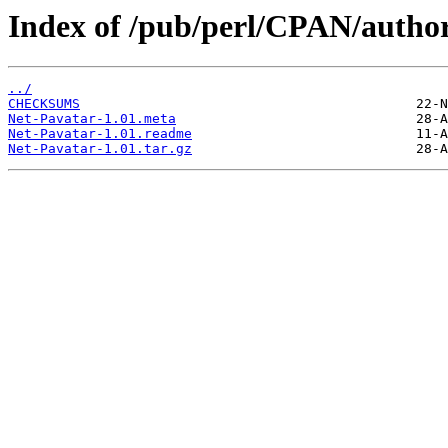
Index of /pub/perl/CPAN/auth
../
CHECKSUMS
Net-Pavatar-1.01.meta
Net-Pavatar-1.01.readme
Net-Pavatar-1.01.tar.gz