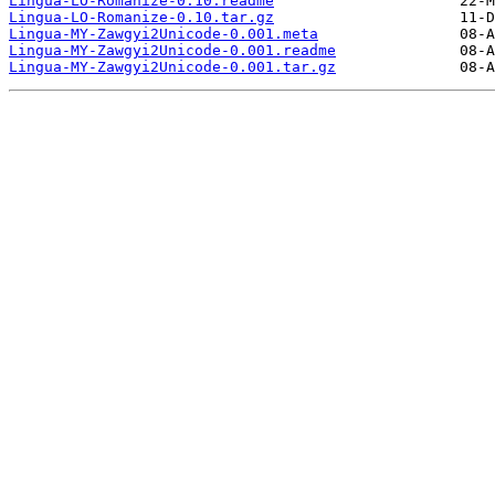
Lingua-LO-Romanize-0.10.readme
Lingua-LO-Romanize-0.10.tar.gz
Lingua-MY-Zawgyi2Unicode-0.001.meta
Lingua-MY-Zawgyi2Unicode-0.001.readme
Lingua-MY-Zawgyi2Unicode-0.001.tar.gz